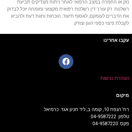
נזק או החמרה במצב הרפואי לאחר ניתוח מצדיקים תביעת
רשלנות. רק עורך דין רשלנות רפואית מקצועי ומומחה יוכל לבדוק
את הדברים לעומקם, לאסוף תיעוד, הוכחות וחוות דעת ולהביא
לקבלת פיצוי כספי הוגן וצודק.
עקבו אחרינו
הצהרת נגישות
מיקום
רח' הנפח 10, קומה ב, ליד חניון אגד. כרמיאל.
טלפון: 04-9587222
פקס: 04-9587220