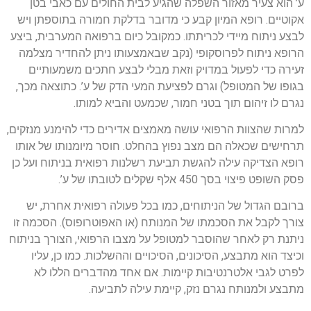
ע’ הוא צעיר מאזור השפלה שהגיע לבית החולים עם כאבי בטן
אקוטיים. רופא המיון קבע כי מדובר בדלקת חמורה בתוספתן ויש
לבצע ניתוח מיידי לכריתתו. כמקובל כיום ברפואה המערבית, ביצע
הרופא ניתוח לפרוסקופי (נקב שבאמצעותו ניתן להחדיר מצלמה
זעירה כדי לפעול במדויק וזאת מבלי לבצע חתכים משמעותיים
בגופו של המטופל) וגרם לפציעת המעי הדק של ע’. כתוצאה מכך,
נגרם לו זיהום תוך בטני חמור, שכמעט והביא למותו.
למרות שהצוות הרפואי עושה מאמצים אדירים כדי להימנע מנזקים,
תרחישים שכאלה הם מצב נפוץ בהחלט. חוסר מיומנותו של אותו
רופא הצדיקה עילה להגשת תביעת רשלנות רפואית בניתוח ועל כן
פסק השופט פיצוי בסך 450 אלף שקלים לטובתו של ע’.
ברובם הגדול של הניתוחים, כמו בכל פעולה רפואית אחרת, יש
צורך לקבל את הסכמתו של המנותח (או האפוטרופוס). הסכמה זו
ניתנת רק לאחר שהוסבר למטופל על מצבו הרפואי, הצורך בניתוח
וכיצד הוא מתבצע, הסיכונים, הסיכויים וההשלכות. כמו כן, עליו
לפרט לגבי אלטרנטיבות קיימות. אם אחד מהדברים הללו לא
מתבצע ולמנותח נגרם נזק, קיימת עילה לתביעה.