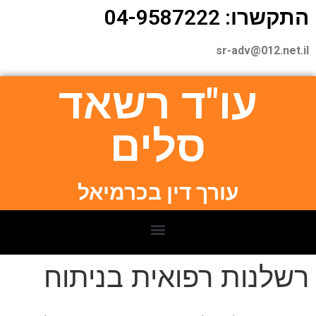
התקשרו: 04-9587222
sr-adv@012.net.il
עו"ד רשאד
סלים
עורך דין בכרמיאל
רשלנות רפואית בניתוח